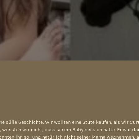
ine süße Geschichte. Wir wollten eine Stute kaufen, als wir Cu
wussten wir nicht, dass sie ein Baby bei sich hatte. Er war da
konnten ihn so jung natürlich nicht seiner Mama wegnehmen, a