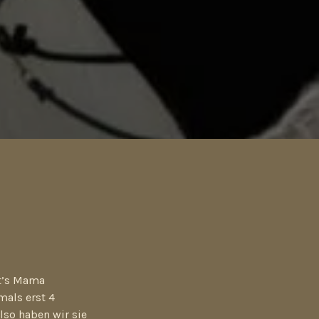
rt’s Mama
mals erst 4
lso haben wir sie